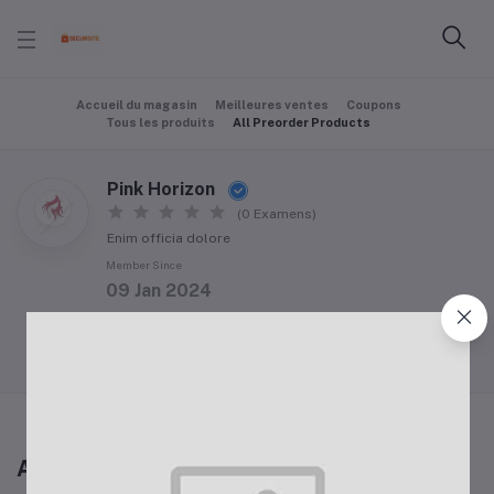
Accueil du magasin
Meilleures ventes
Coupons
Tous les produits
All Preorder Products
Pink Horizon
(0 Examens)
Enim officia dolore
Member Since
09 Jan 2024
Follow Seller
(0)
All Preorder Products