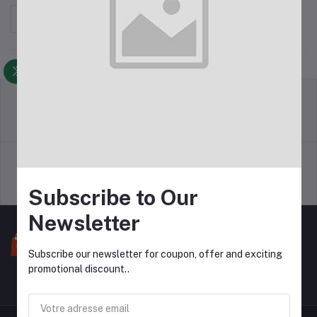
Trier par
Politique de retour
Termes et conditions
Politique d'assistance
politique de la vie privée
Subscribe to Our
Newsletter
Subscribe our newsletter for coupon, offer and exciting
promotional discount..