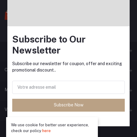
Subscribe to Our
Newsletter
Subscribe our newsletter for coupon, offer and exciting
Contacts
promotional discount..
Adresse
Mon compte
Téléphone
Subscribe Now
S'identifier
Vendeur zone
Email
Historique des commandes
We use cookie for better user experience,
Devenir vendeur
Appliquer maintenant
Ma liste d'envies
check our policy
here