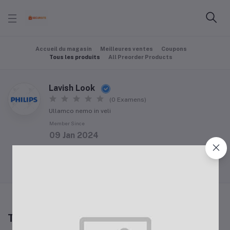
Accueil du magasin
Meilleures ventes
Coupons
Tous les produits
All Preorder Products
Lavish Look
(0 Examens)
Ullamco nemo in veli
Member Since
09 Jan 2024
Follow Seller
(0)
Tous les produits