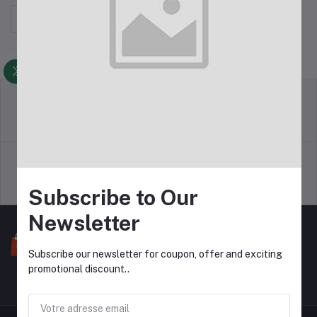
Trier par
Politique de retour
Termes et conditions
Politique d'assistance
politique de la vie privée
Subscribe to Our
Newsletter
Subscribe our newsletter for coupon, offer and exciting
promotional discount..