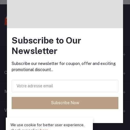
Subscribe to Our
Newsletter
Subscribe our newsletter for coupon, offer and exciting
promotional discount..
Contacts
Adresse
Mon compte
Subscribe Now
Téléphone
S'identifier
Vendeur zone
Email
Historique des commandes
We use cookie for better user experience,
Devenir vendeur
Appliquer maintenant
Ma liste d'envies