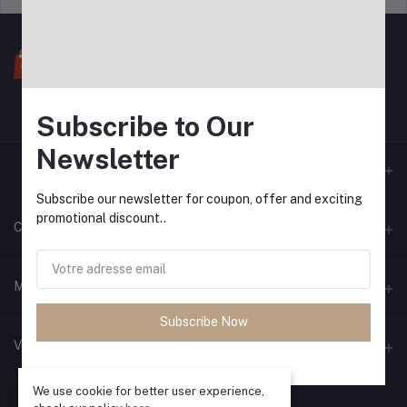
Subscribe to Our
Newsletter
Subscribe our newsletter for coupon, offer and exciting
promotional discount..
Contacts
Adresse
Mon compte
Subscribe Now
Téléphone
S'identifier
Vendeur zone
Email
Historique des commandes
We use cookie for better user experience,
Devenir vendeur
Appliquer maintenant
Ma liste d'envies