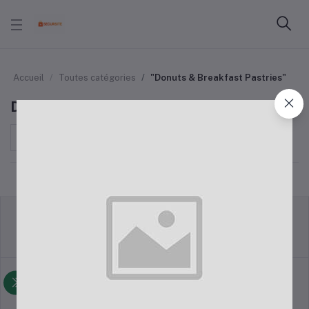
Accueil
Toutes catégories
"Donuts & Breakfast Pastries"
Donuts & Breakfast Pastries
Trier par
Politique de retour
Termes et conditions
Politique d'assistance
politique de la vie privée